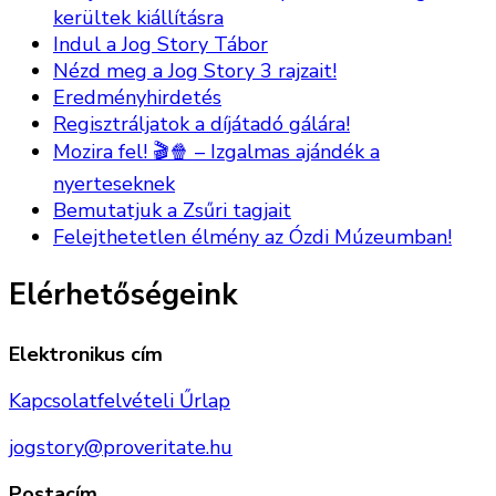
kerültek kiállításra
Indul a Jog Story Tábor
Nézd meg a Jog Story 3 rajzait!
Eredményhirdetés
Regisztráljatok a díjátadó gálára!
Mozira fel! 🎬🍿 – Izgalmas ajándék a
nyerteseknek
Bemutatjuk a Zsűri tagjait
Felejthetetlen élmény az Ózdi Múzeumban!
Elérhetőségeink
Elektronikus cím
Kapcsolatfelvételi Űrlap
jogstory@proveritate.hu
Postacím