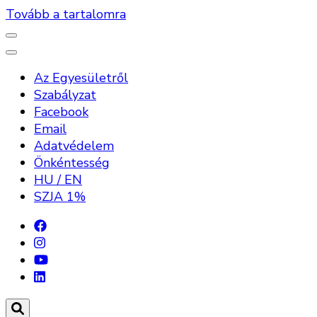
Tovább a tartalomra
Az Egyesületről
Szabályzat
Facebook
Email
Adatvédelem
Önkéntesség
HU / EN
SZJA 1%