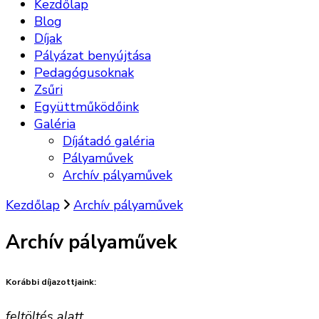
Kezdőlap
Blog
Díjak
Pályázat benyújtása
Pedagógusoknak
Zsűri
Együttműködőink
Galéria
Díjátadó galéria
Pályaművek
Archív pályaművek
Kezdőlap
Archív pályaművek
Archív pályaművek
Korábbi díjazottjaink:
feltöltés alatt
…