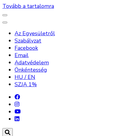
Tovább a tartalomra
Az Egyesületről
Szabályzat
Facebook
Email
Adatvédelem
Önkéntesség
HU / EN
SZJA 1%