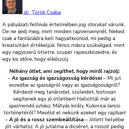
dr. Török Csaba
A pályázati felhívás értelmében
jog storykat
várunk.
De ne ijedj meg, mint minden rajzversenynél, Neked
csak a fantáziádra kell hagyatkoznod, mi pedig a
kreativitást értékeljük. Nincs másra szükséged, mint
egy nagyszerű ötletre, szuper rajzeszközeidre, és
egy kis időre, hogy elkészülj.
Néhány ötlet, ami segíthet, hogy miről rajzolj:
–
Az igazság és igazságosság kérdései
– Mi jut
eszedbe az igazságról vagy az igazságosságról?
Kérdezd meg tanárodat, szüleidet, biztosan
segítenek egy jó ötletben! Hallottál már az
igazmondó juhász, Mátyás király, Kukorica Jancsi
történetéről? Meséld el nekünk ezeket egy rajzban!
–
A jó és a rossz szembeállítása
– Jótett helyébe
jót várhatsz. A jó jutalma a dicséret, a rosszé pedig