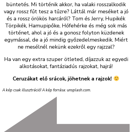
büntetés. Mi történik akkor, ha valaki rosszalkodik
vagy rossz fűt tesz a tűzre? Láttál már meséket a jó
és a rossz örökös harcáról? Tom és Jerry, Hupikék
Törpikék, Hamupipőke, Hófehérke és még sok más
történet, ahol a jó és a gonosz folyton küzdenek
egymással, de a jó mindig győzedelmeskedik. Miért
ne mesélnél nekünk ezekről egy rajzzal?
Ha van egy extra szuper ötleted, díjazzuk az egyedi
alkotásokat, fantáziadús rajzokat, hajrá!
Ceruzákat elő srácok, jöhetnek a rajzok!
A kép csak illusztráció! A kép forrása: unsplash.com.