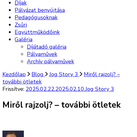
Díjak
Pályázat benyújtása
Pedagógusoknak
Zsűri
Együttműködőink
Galéria
Díjátadó galéria
Pályaművek
Archív pályaművek
Kezdőlap
Blog
Jog Story 3
Miről rajzolj? –
további ötletek
Frissítve:
2025.02.22.
2025.02.10.
Jog Story 3
Miről rajzolj? – további ötletek