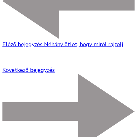
Előző bejegyzés
Néhány ötlet, hogy miről rajzolj
Következő bejegyzés