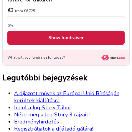
Legutóbbi bejegyzések
A díjazott művek az Európai Unió Bíróságán
kerültek kiállításra
Indul a Jog Story Tábor
Nézd meg a Jog Story 3 rajzait!
Eredményhirdetés
Regisztráljatok a díjátadó gálára!